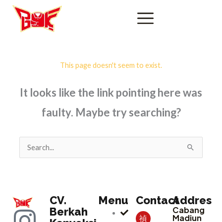
This page doesn't seem to exist.
It looks like the link pointing here was
faulty. Maybe try searching?
Search
for:
CV.
Menu
Contact
Addres
Cabang
I
F
Y
Berkah
Madiun