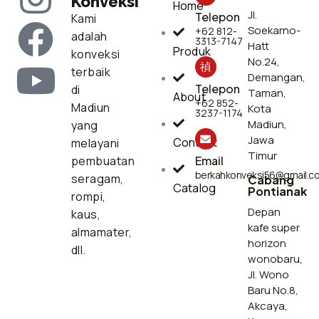
Konveksi
Home
Jl.
Telepon
Kami
n
a
o
Soekarno-
+62 812-
adalah
3313-7147
Hatt
Produk
konveksi
s
c
u
No.24,
terbaik
Demangan,
Telepon
di
t
e
t
Taman,
About
+62 852-
Madiun
Kota
3237-1174
Madiun,
yang
a
b
u
Jawa
Contact
melayani
Timur
pembuatan
Email
g
o
b
berkahkonveksi56@gmail.c
seragam,
Cabang
Catalog
Pontianak
rompi,
r
o
e
Depan
kaus,
kafe super
almamater,
a
k
horizon
dll.
wonobaru,
m
Jl. Wono
Baru No.8,
Akcaya,